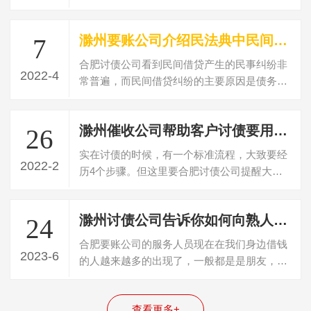
以总结来说就是涉及到的当事人地位的不…
滁州要账公司介绍民法典中民间借贷判决书多久失效
7
合肥讨债公司看到民间借贷产生的民事纠纷非
2022-4
常普遍，而民间借贷纠纷的主要原因是债务人
不偿还债务，民间借贷纠纷可以向法院起…
滁州催收公司帮助客户讨债要用什么方法
26
实在讨债的时候，有一个标准流程，大致要经
2022-2
历4个步骤。但这里要合肥讨债公司提醒大
家，就是虽然说有这个基本的4个步骤和流
程…
滁州讨债公司告诉你如何向熟人朋友讨要欠款
24
合肥要账公司的服务人员现在在我们身边借钱
2023-6
的人越来越多的出现了，一般都是是朋友，亲
戚，有的还是朋友的朋友或者朋友的亲戚…
查看更多+