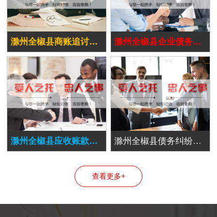
滁州全椒县商账追讨清欠
滁州全椒县企业债务追讨
滁州全椒县应收账款追讨
滁州全椒县债务纠纷处理
查看更多+