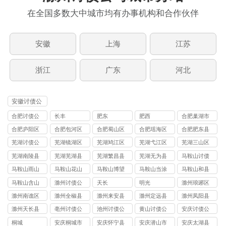
在全国多数大中城市均有办事机构和合作伙伴
安徽
上海
江苏
浙江
广东
河北
安徽讨债公
司
合肥讨债公
长丰
肥东
肥西
合肥巢湖市
司
讨债公司
合肥庐阳区
合肥包河区
合肥蜀山区
合肥瑶海区
合肥肥东县
讨债公司
讨债公司
讨债公司
讨债公司
讨债公司
芜湖讨债公
芜湖镜湖区
芜湖鸠江区
芜湖弋江区
芜湖三山区
司
讨债公司
讨债公司
讨债公司
讨债公司
芜湖南陵县
芜湖芜湖县
芜湖繁昌县
芜湖无为县
马鞍山讨债
讨债公司
讨债公司
讨债公司
讨债公司
公司
马鞍山雨山
马鞍山花山
马鞍山博望
马鞍山当涂
马鞍山和县
区讨债公司
区讨债公司
区讨债公司
县讨债公司
讨债公司
马鞍山含山
滁州讨债公
天长
明光
滁州琅琊区
县讨债公司
司
讨债公司
滁州南谯区
滁州全椒县
滁州来安县
滁州定远县
滁州凤阳县
讨债公司
讨债公司
讨债公司
讨债公司
讨债公司
滁州天长县
亳州讨债公
池州讨债公
黄山讨债公
安庆讨债公
讨债公司
司
司
司
司
桐城
安庆桐城市
安庆怀宁县
安庆潜山市
安庆太湖县