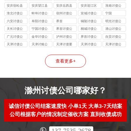
讨债公司
讨债公司
讨债公司
讨债公司
安庆宿松县
安庆望江县
安庆岳西县
安庆迎江区
淮南讨债公
讨债公司
讨债公司
讨债公司
讨债公司
司
淮北讨债公
蚌埠讨债公
宿州讨债公
宣城讨债公
宁国
司
司
司
司
六安讨债公
阜阳讨债公
界首
铜陵讨债公
明光讨债公
司
司
司
司
天长讨债公
宁国讨债公
界首讨债公
桐城讨债公
潜山讨债公
司
司
司
司
司
广元讨债公
金华讨债公
泸州讨债公
界首讨债公
自贡讨债公
司
司
司
司
司
天津讨债公
天津讨账公
天津讨债要
天津讨债公
天津讨债公
司
司
账公司
司
司
查看更多+
滁州讨债公司哪家好？
诚信讨债公司结案速度快 小单1天 大单3-7天结案
公司根据客户的情况制定催收方案 直到收债成功
137-7535-2678