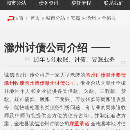
城市分站
债务资讯
委托流程
联系我们
位置：
首页
»
城市分站
»
安徽
»
滁州
»
全椒县
滁州讨债公司介绍
10年专注收账、讨债、要账业务
诚信滁州讨债公司是一家大型老牌的
滁州讨债滁州要债
滁州收债滁州清债滁州讨债公司
，专业合法为滁州全椒
县地区个人和企业提供各类借款、欠款、工程款、货
款、疑难债款、赖账、三角账、应收账款等商账追收服
务，能快速处理各类债务纠纷问题，有专业的商账追收
师及律师为您提供全方位的债务咨询，并制定追收方
案，全椒县诚信滁州讨债公司
郑重承诺
:全椒县本地讨债