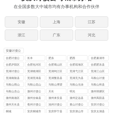
在全国多数大中城市均有办事机构和合作伙伴
安徽
上海
江苏
浙江
广东
河北
安徽讨债公
司
合肥讨债公
长丰
肥东
肥西
合肥巢湖市
司
讨债公司
合肥庐阳区
合肥包河区
合肥蜀山区
合肥瑶海区
合肥肥东县
讨债公司
讨债公司
讨债公司
讨债公司
讨债公司
芜湖讨债公
芜湖镜湖区
芜湖鸠江区
芜湖弋江区
芜湖三山区
司
讨债公司
讨债公司
讨债公司
讨债公司
芜湖南陵县
芜湖芜湖县
芜湖繁昌县
芜湖无为县
马鞍山讨债
讨债公司
讨债公司
讨债公司
讨债公司
公司
马鞍山雨山
马鞍山花山
马鞍山博望
马鞍山当涂
马鞍山和县
区讨债公司
区讨债公司
区讨债公司
县讨债公司
讨债公司
马鞍山含山
滁州讨债公
天长
明光
滁州琅琊区
县讨债公司
司
讨债公司
滁州南谯区
滁州全椒县
滁州来安县
滁州定远县
滁州凤阳县
讨债公司
讨债公司
讨债公司
讨债公司
讨债公司
滁州天长县
亳州讨债公
池州讨债公
黄山讨债公
安庆讨债公
讨债公司
司
司
司
司
桐城
安庆桐城市
安庆怀宁县
安庆潜山市
安庆太湖县