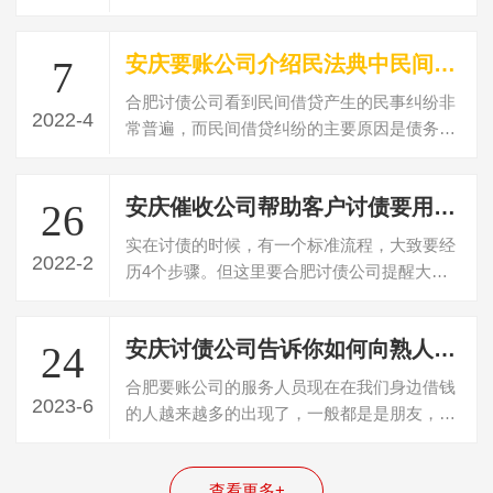
以总结来说就是涉及到的当事人地位的不…
安庆要账公司介绍民法典中民间借贷判决书多久失效
7
合肥讨债公司看到民间借贷产生的民事纠纷非
2022-4
常普遍，而民间借贷纠纷的主要原因是债务人
不偿还债务，民间借贷纠纷可以向法院起…
安庆催收公司帮助客户讨债要用什么方法
26
实在讨债的时候，有一个标准流程，大致要经
2022-2
历4个步骤。但这里要合肥讨债公司提醒大
家，就是虽然说有这个基本的4个步骤和流
程…
安庆讨债公司告诉你如何向熟人朋友讨要欠款
24
合肥要账公司的服务人员现在在我们身边借钱
2023-6
的人越来越多的出现了，一般都是是朋友，亲
戚，有的还是朋友的朋友或者朋友的亲戚…
查看更多+