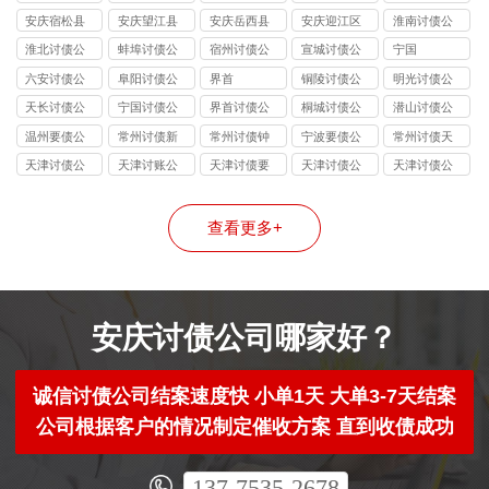
讨债公司
讨债公司
讨债公司
讨债公司
安庆宿松县
安庆望江县
安庆岳西县
安庆迎江区
淮南讨债公
讨债公司
讨债公司
讨债公司
讨债公司
司
淮北讨债公
蚌埠讨债公
宿州讨债公
宣城讨债公
宁国
司
司
司
司
六安讨债公
阜阳讨债公
界首
铜陵讨债公
明光讨债公
司
司
司
司
天长讨债公
宁国讨债公
界首讨债公
桐城讨债公
潜山讨债公
司
司
司
司
司
温州要债公
常州讨债新
常州讨债钟
宁波要债公
常州讨债天
司
北公司
楼公司
司
宁公司
天津讨债公
天津讨账公
天津讨债要
天津讨债公
天津讨债公
司
司
账公司
司
司
查看更多+
安庆讨债公司哪家好？
诚信讨债公司结案速度快 小单1天 大单3-7天结案
公司根据客户的情况制定催收方案 直到收债成功
137-7535-2678