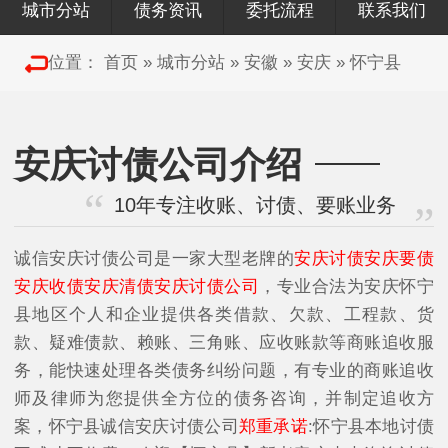
城市分站
债务资讯
委托流程
联系我们
位置：
首页
»
城市分站
»
安徽
»
安庆
»
怀宁县
安庆讨债公司介绍
10年专注收账、讨债、要账业务
诚信安庆讨债公司是一家大型老牌的
安庆讨债安庆要债
安庆收债安庆清债安庆讨债公司
，专业合法为安庆怀宁
县地区个人和企业提供各类借款、欠款、工程款、货
款、疑难债款、赖账、三角账、应收账款等商账追收服
务，能快速处理各类债务纠纷问题，有专业的商账追收
师及律师为您提供全方位的债务咨询，并制定追收方
案，怀宁县诚信安庆讨债公司
郑重承诺
:怀宁县本地讨债