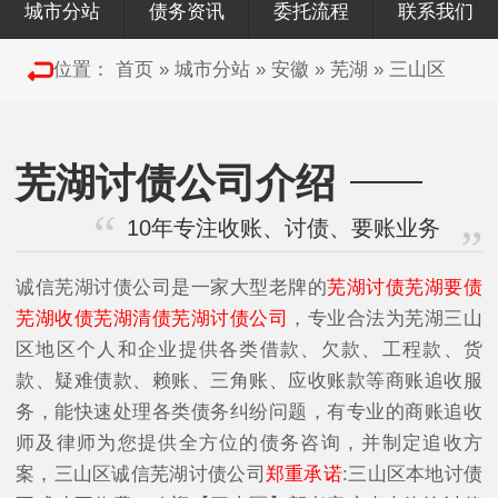
城市分站
债务资讯
委托流程
联系我们
位置：
首页
»
城市分站
»
安徽
»
芜湖
»
三山区
芜湖讨债公司介绍
10年专注收账、讨债、要账业务
诚信芜湖讨债公司是一家大型老牌的
芜湖讨债芜湖要债
芜湖收债芜湖清债芜湖讨债公司
，专业合法为芜湖三山
区地区个人和企业提供各类借款、欠款、工程款、货
款、疑难债款、赖账、三角账、应收账款等商账追收服
务，能快速处理各类债务纠纷问题，有专业的商账追收
师及律师为您提供全方位的债务咨询，并制定追收方
案，三山区诚信芜湖讨债公司
郑重承诺
:三山区本地讨债