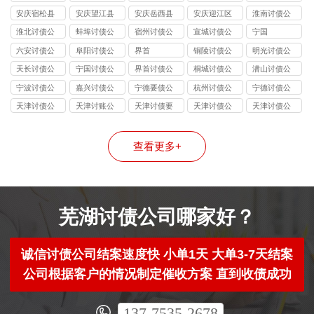
讨债公司
讨债公司
讨债公司
讨债公司
安庆宿松县
安庆望江县
安庆岳西县
安庆迎江区
淮南讨债公
讨债公司
讨债公司
讨债公司
讨债公司
司
淮北讨债公
蚌埠讨债公
宿州讨债公
宣城讨债公
宁国
司
司
司
司
六安讨债公
阜阳讨债公
界首
铜陵讨债公
明光讨债公
司
司
司
司
天长讨债公
宁国讨债公
界首讨债公
桐城讨债公
潜山讨债公
司
司
司
司
司
宁波讨债公
嘉兴讨债公
宁德要债公
杭州讨债公
宁德讨债公
司
司
司
司
司
天津讨债公
天津讨账公
天津讨债要
天津讨债公
天津讨债公
司
司
账公司
司
司
查看更多+
芜湖讨债公司哪家好？
诚信讨债公司结案速度快 小单1天 大单3-7天结案
公司根据客户的情况制定催收方案 直到收债成功
137-7535-2678