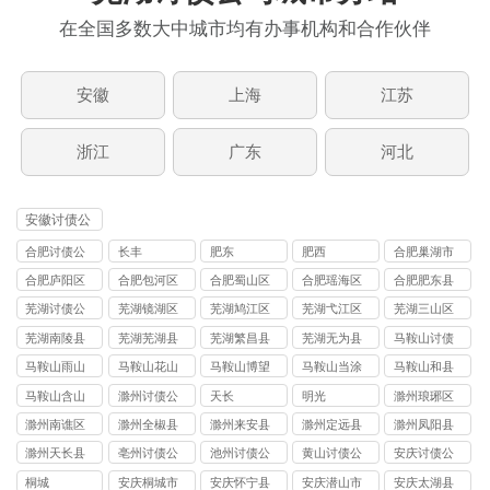
在全国多数大中城市均有办事机构和合作伙伴
安徽
上海
江苏
浙江
广东
河北
安徽讨债公
司
合肥讨债公
长丰
肥东
肥西
合肥巢湖市
司
讨债公司
合肥庐阳区
合肥包河区
合肥蜀山区
合肥瑶海区
合肥肥东县
讨债公司
讨债公司
讨债公司
讨债公司
讨债公司
芜湖讨债公
芜湖镜湖区
芜湖鸠江区
芜湖弋江区
芜湖三山区
司
讨债公司
讨债公司
讨债公司
讨债公司
芜湖南陵县
芜湖芜湖县
芜湖繁昌县
芜湖无为县
马鞍山讨债
讨债公司
讨债公司
讨债公司
讨债公司
公司
马鞍山雨山
马鞍山花山
马鞍山博望
马鞍山当涂
马鞍山和县
区讨债公司
区讨债公司
区讨债公司
县讨债公司
讨债公司
马鞍山含山
滁州讨债公
天长
明光
滁州琅琊区
县讨债公司
司
讨债公司
滁州南谯区
滁州全椒县
滁州来安县
滁州定远县
滁州凤阳县
讨债公司
讨债公司
讨债公司
讨债公司
讨债公司
滁州天长县
亳州讨债公
池州讨债公
黄山讨债公
安庆讨债公
讨债公司
司
司
司
司
桐城
安庆桐城市
安庆怀宁县
安庆潜山市
安庆太湖县