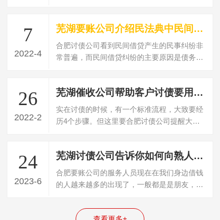
以总结来说就是涉及到的当事人地位的不…
芜湖要账公司介绍民法典中民间借贷判决书多久失效
7
合肥讨债公司看到民间借贷产生的民事纠纷非
2022-4
常普遍，而民间借贷纠纷的主要原因是债务人
不偿还债务，民间借贷纠纷可以向法院起…
芜湖催收公司帮助客户讨债要用什么方法
26
实在讨债的时候，有一个标准流程，大致要经
2022-2
历4个步骤。但这里要合肥讨债公司提醒大
家，就是虽然说有这个基本的4个步骤和流
程…
芜湖讨债公司告诉你如何向熟人朋友讨要欠款
24
合肥要账公司的服务人员现在在我们身边借钱
2023-6
的人越来越多的出现了，一般都是是朋友，亲
戚，有的还是朋友的朋友或者朋友的亲戚…
查看更多+