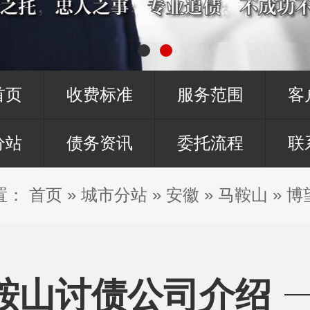
首页
收费标准
服务范围
客
分站
债务资讯
委托流程
联
置：
首页
»
城市分站
»
安徽
»
马鞍山
»
博
鞍山讨债公司介绍