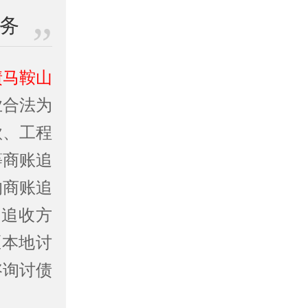
业务
债马鞍山
业合法为
款、工程
等商账追
的商账追
定追收方
区本地讨
咨询讨债