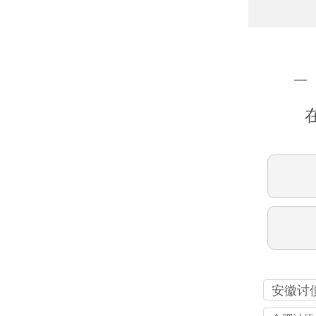
安徽讨
司