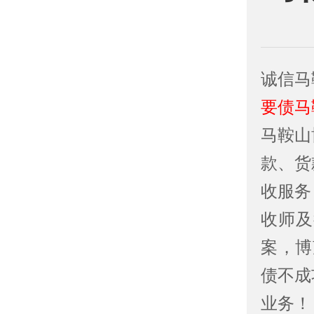
诚信马
要债马
马鞍山
款、货
收服务
收师及
案，博
债不成
业务！