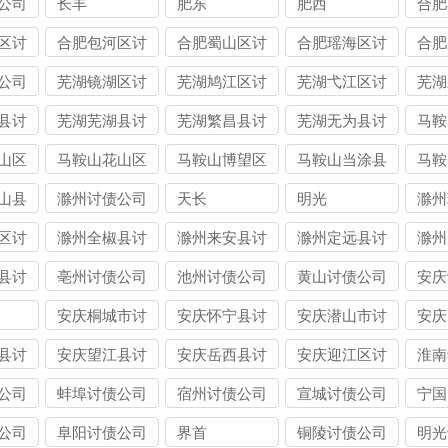
公司
长丰
肥东
肥西
合肥
债公
区讨
合肥包河区讨
合肥蜀山区讨
合肥瑶海区讨
合肥
债公司
债公司
债公司
债公
公司
芜湖镜湖区讨
芜湖鸠江区讨
芜湖弋江区讨
芜湖
债公司
债公司
债公司
债公
县讨
芜湖芜湖县讨
芜湖繁昌县讨
芜湖无为县讨
马鞍
债公司
债公司
债公司
司
山区
马鞍山花山区
马鞍山博望区
马鞍山当涂县
马鞍
讨债公司
讨债公司
讨债公司
债公
山县
滁州讨债公司
天长
明光
滁州
债公
区讨
滁州全椒县讨
滁州来安县讨
滁州定远县讨
滁州
债公司
债公司
债公司
债公
县讨
亳州讨债公司
池州讨债公司
黄山讨债公司
安庆
安庆桐城市讨
安庆怀宁县讨
安庆潜山市讨
安庆
债公司
债公司
债公司
债公
县讨
安庆望江县讨
安庆岳西县讨
安庆迎江区讨
淮南
债公司
债公司
债公司
公司
蚌埠讨债公司
宿州讨债公司
宣城讨债公司
宁国
公司
阜阳讨债公司
界首
铜陵讨债公司
明光