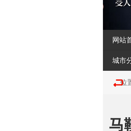
网站
城市
位
马