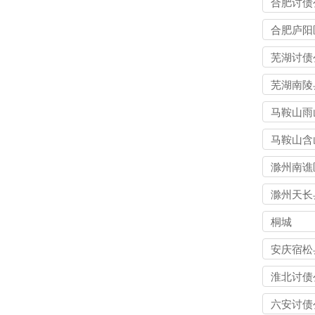
合肥讨债
合肥庐阳
债公司
芜湖讨债
芜湖南陵
债公司
马鞍山雨
讨债公司
马鞍山含
讨债公司
滁州南谯
债公司
滁州天长
债公司
桐城
安庆宿松
债公司
淮北讨债
六安讨债