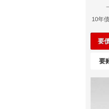
10年
要
要