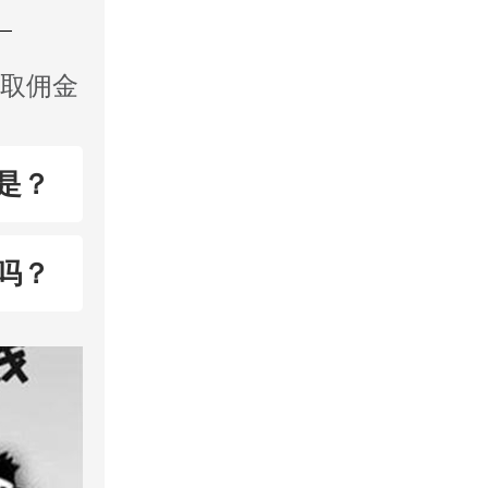
收取佣金
是？
吗？