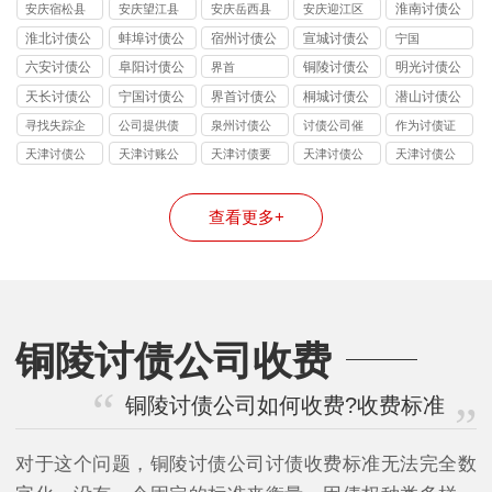
讨债公司
讨债公司
讨债公司
讨债公司
淮南讨债公
安庆宿松县
安庆望江县
安庆岳西县
安庆迎江区
司
讨债公司
讨债公司
讨债公司
讨债公司
淮北讨债公
蚌埠讨债公
宿州讨债公
宣城讨债公
宁国
司
司
司
司
六安讨债公
阜阳讨债公
铜陵讨债公
明光讨债公
界首
司
司
司
司
天长讨债公
宁国讨债公
界首讨债公
桐城讨债公
潜山讨债公
司
司
司
司
司
寻找失踪企
公司提供债
泉州讨债公
讨债公司催
作为讨债证
业和个人
务追讨
司
收
据
天津讨债公
天津讨账公
天津讨债要
天津讨债公
天津讨债公
司
司
账公司
司
司
查看更多+
铜陵讨债公司收费
铜陵讨债公司如何收费?收费标准
对于这个问题，铜陵讨债公司讨债收费标准无法完全数