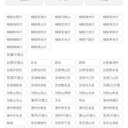
铜陵合肥讨
铜陵芜湖讨
铜陵马鞍山
铜陵滁州讨
铜陵亳州讨
债
债
讨债
债
债
铜陵池州讨
铜陵黄山讨
铜陵安庆讨
铜陵淮南讨
铜陵淮北讨
债
债
债
债
债
铜陵蚌埠讨
铜陵宿州讨
铜陵宣城讨
铜陵六安讨
铜陵阜阳讨
债
债
债
债
债
铜陵铜陵讨
铜陵明光讨
铜陵天长讨
铜陵宁国讨
铜陵界首讨
债
债
债
债
债
铜陵桐城讨
铜陵潜山讨
债
债
安徽讨债公
司
合肥讨债公
长丰
肥东
肥西
合肥巢湖市
司
讨债公司
合肥庐阳区
合肥包河区
合肥蜀山区
合肥瑶海区
合肥肥东县
讨债公司
讨债公司
讨债公司
讨债公司
讨债公司
芜湖讨债公
芜湖镜湖区
芜湖鸠江区
芜湖弋江区
芜湖三山区
司
讨债公司
讨债公司
讨债公司
讨债公司
马鞍山讨债
芜湖南陵县
芜湖芜湖县
芜湖繁昌县
芜湖无为县
公司
讨债公司
讨债公司
讨债公司
讨债公司
马鞍山雨山
马鞍山花山
马鞍山博望
马鞍山当涂
马鞍山和县
区讨债公司
区讨债公司
区讨债公司
县讨债公司
讨债公司
滁州讨债公
马鞍山含山
天长
明光
滁州琅琊区
司
县讨债公司
讨债公司
滁州南谯区
滁州全椒县
滁州来安县
滁州定远县
滁州凤阳县
讨债公司
讨债公司
讨债公司
讨债公司
讨债公司
亳州讨债公
池州讨债公
黄山讨债公
安庆讨债公
滁州天长县
司
司
司
司
讨债公司
桐城
安庆桐城市
安庆怀宁县
安庆潜山市
安庆太湖县