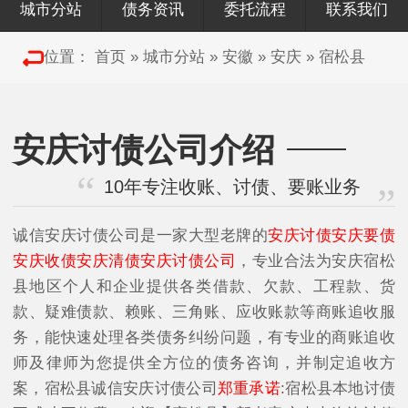
城市分站
债务资讯
委托流程
联系我们
位置：
首页
»
城市分站
»
安徽
»
安庆
»
宿松县
安庆讨债公司介绍
10年专注收账、讨债、要账业务
诚信安庆讨债公司是一家大型老牌的
安庆讨债安庆要债
安庆收债安庆清债安庆讨债公司
，专业合法为安庆宿松
县地区个人和企业提供各类借款、欠款、工程款、货
款、疑难债款、赖账、三角账、应收账款等商账追收服
务，能快速处理各类债务纠纷问题，有专业的商账追收
师及律师为您提供全方位的债务咨询，并制定追收方
案，宿松县诚信安庆讨债公司
郑重承诺
:宿松县本地讨债