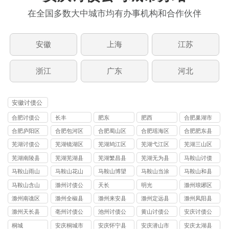
在全国多数大中城市均有办事机构和合作伙伴
安徽
上海
江苏
浙江
广东
河北
安徽讨债公
司
合肥讨债公
长丰
肥东
肥西
合肥巢湖市
司
讨债公司
合肥庐阳区
合肥包河区
合肥蜀山区
合肥瑶海区
合肥肥东县
讨债公司
讨债公司
讨债公司
讨债公司
讨债公司
芜湖讨债公
芜湖镜湖区
芜湖鸠江区
芜湖弋江区
芜湖三山区
司
讨债公司
讨债公司
讨债公司
讨债公司
芜湖南陵县
芜湖芜湖县
芜湖繁昌县
芜湖无为县
马鞍山讨债
讨债公司
讨债公司
讨债公司
讨债公司
公司
马鞍山雨山
马鞍山花山
马鞍山博望
马鞍山当涂
马鞍山和县
区讨债公司
区讨债公司
区讨债公司
县讨债公司
讨债公司
马鞍山含山
滁州讨债公
天长
明光
滁州琅琊区
县讨债公司
司
讨债公司
滁州南谯区
滁州全椒县
滁州来安县
滁州定远县
滁州凤阳县
讨债公司
讨债公司
讨债公司
讨债公司
讨债公司
滁州天长县
亳州讨债公
池州讨债公
黄山讨债公
安庆讨债公
讨债公司
司
司
司
司
桐城
安庆桐城市
安庆怀宁县
安庆潜山市
安庆太湖县