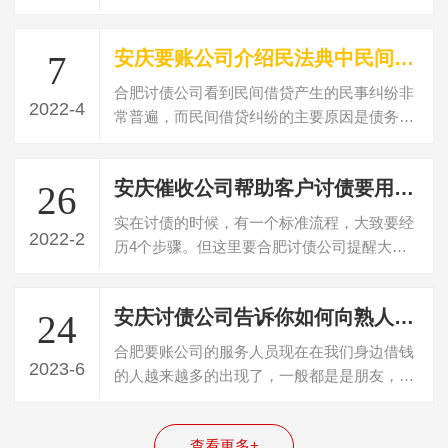
以总结来说就是涉及到的当事人地位的不…
安庆要账公司介绍民法典中民间借贷判决书多久失效
7
合肥讨债公司看到民间借贷产生的民事纠纷非
2022-4
常普遍，而民间借贷纠纷的主要原因是债务人
不偿还债务，民间借贷纠纷可以向法院起…
安庆催收公司帮助客户讨债要用什么方法
26
实在讨债的时候，有一个标准流程，大致要经
2022-2
历4个步骤。但这里要合肥讨债公司提醒大
家，就是虽然说有这个基本的4个步骤和流
程…
安庆讨债公司告诉你如何向熟人朋友讨要欠款
24
合肥要账公司的服务人员现在在我们身边借钱
2023-6
的人越来越多的出现了，一般都是是朋友，亲
戚，有的还是朋友的朋友或者朋友的亲戚…
查看更多+