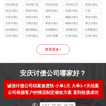
讨债公司
讨债公司
讨债公司
讨债公司
安庆宿松县
安庆望江县
安庆岳西县
安庆迎江区
淮南讨债公
讨债公司
讨债公司
讨债公司
讨债公司
司
淮北讨债公
蚌埠讨债公
宿州讨债公
宣城讨债公
宁国
司
司
司
司
六安讨债公
阜阳讨债公
界首
铜陵讨债公
明光讨债公
司
司
司
司
天长讨债公
宁国讨债公
界首讨债公
桐城讨债公
潜山讨债公
司
司
司
司
司
杭州要账公
滁州要账公
东阳要账公
东阳要债公
合肥要债公
司哪家好
司
司
司
司
天津讨债公
天津讨账公
天津讨债要
天津讨债公
天津讨债公
司
司
账公司
司
司
查看更多+
安庆讨债公司哪家好？
诚信讨债公司结案速度快 小单1天 大单3-7天结案
公司根据客户的情况制定催收方案 直到收债成功
137-7535-2678