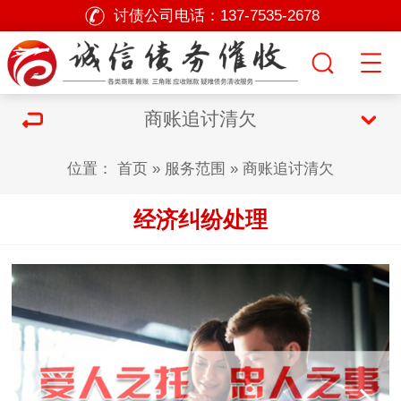
讨债公司电话：
137-7535-2678
商账追讨清欠
位置：
首页
»
服务范围
»
商账追讨清欠
经济纠纷处理