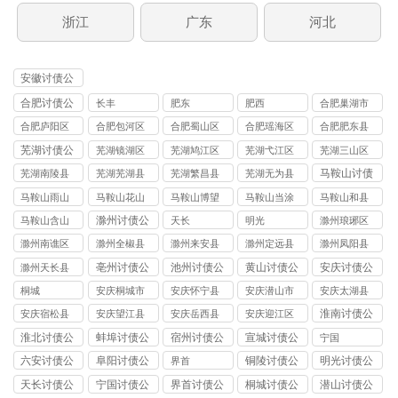
浙江
广东
河北
安徽讨债公
司
合肥讨债公
长丰
肥东
肥西
合肥巢湖市
司
讨债公司
合肥庐阳区
合肥包河区
合肥蜀山区
合肥瑶海区
合肥肥东县
讨债公司
讨债公司
讨债公司
讨债公司
讨债公司
芜湖讨债公
芜湖镜湖区
芜湖鸠江区
芜湖弋江区
芜湖三山区
司
讨债公司
讨债公司
讨债公司
讨债公司
马鞍山讨债
芜湖南陵县
芜湖芜湖县
芜湖繁昌县
芜湖无为县
公司
讨债公司
讨债公司
讨债公司
讨债公司
马鞍山雨山
马鞍山花山
马鞍山博望
马鞍山当涂
马鞍山和县
区讨债公司
区讨债公司
区讨债公司
县讨债公司
讨债公司
滁州讨债公
马鞍山含山
天长
明光
滁州琅琊区
司
县讨债公司
讨债公司
滁州南谯区
滁州全椒县
滁州来安县
滁州定远县
滁州凤阳县
讨债公司
讨债公司
讨债公司
讨债公司
讨债公司
亳州讨债公
池州讨债公
黄山讨债公
安庆讨债公
滁州天长县
司
司
司
司
讨债公司
桐城
安庆桐城市
安庆怀宁县
安庆潜山市
安庆太湖县
讨债公司
讨债公司
讨债公司
讨债公司
淮南讨债公
安庆宿松县
安庆望江县
安庆岳西县
安庆迎江区
司
讨债公司
讨债公司
讨债公司
讨债公司
淮北讨债公
蚌埠讨债公
宿州讨债公
宣城讨债公
宁国
司
司
司
司
六安讨债公
阜阳讨债公
铜陵讨债公
明光讨债公
界首
司
司
司
司
天长讨债公
宁国讨债公
界首讨债公
桐城讨债公
潜山讨债公