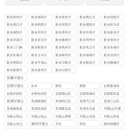
新乡郑州讨
新乡洛阳讨
新乡焦作讨
新乡商丘讨
新乡信阳讨
债
债
债
债
债
新乡周口讨
新乡鹤壁讨
新乡安阳讨
新乡濮阳讨
新乡驻马店
债
债
债
债
讨债
新乡南阳讨
新乡开封讨
新乡漯河讨
新乡许昌讨
新乡新乡讨
债
债
债
债
债
新乡济源讨
新乡灵宝讨
新乡偃师讨
新乡邓州讨
新乡登封讨
债
债
债
债
债
新乡三门峡
新乡新郑讨
新乡禹州讨
新乡巩义讨
新乡永城讨
讨债
债
债
债
债
新乡长葛讨
新乡义马讨
新乡林州讨
新乡项城讨
新乡汝州讨
债
债
债
债
债
新乡荥阳讨
新乡平顶山
新乡卫辉讨
新乡辉县讨
新乡舞钢讨
债
讨债
债
债
债
新乡新密讨
新乡孟州讨
新乡沁阳讨
债
债
债
安徽讨债公
司
合肥讨债公
长丰
肥东
肥西
合肥巢湖市
司
讨债公司
合肥庐阳区
合肥包河区
合肥蜀山区
合肥瑶海区
合肥肥东县
讨债公司
讨债公司
讨债公司
讨债公司
讨债公司
芜湖讨债公
芜湖镜湖区
芜湖鸠江区
芜湖弋江区
芜湖三山区
司
讨债公司
讨债公司
讨债公司
讨债公司
马鞍山讨债
芜湖南陵县
芜湖芜湖县
芜湖繁昌县
芜湖无为县
公司
讨债公司
讨债公司
讨债公司
讨债公司
马鞍山雨山
马鞍山花山
马鞍山博望
马鞍山当涂
马鞍山和县
区讨债公司
区讨债公司
区讨债公司
县讨债公司
讨债公司
滁州讨债公
马鞍山含山
天长
明光
滁州琅琊区