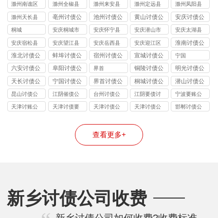
司
县讨债公司
讨债公司
滁州南谯区
滁州全椒县
滁州来安县
滁州定远县
滁州凤阳县
讨债公司
讨债公司
讨债公司
讨债公司
讨债公司
亳州讨债公
池州讨债公
黄山讨债公
安庆讨债公
滁州天长县
司
司
司
司
讨债公司
桐城
安庆桐城市
安庆怀宁县
安庆潜山市
安庆太湖县
讨债公司
讨债公司
讨债公司
讨债公司
淮南讨债公
安庆宿松县
安庆望江县
安庆岳西县
安庆迎江区
司
讨债公司
讨债公司
讨债公司
讨债公司
淮北讨债公
蚌埠讨债公
宿州讨债公
宣城讨债公
宁国
司
司
司
司
六安讨债公
阜阳讨债公
铜陵讨债公
明光讨债公
界首
司
司
司
司
天长讨债公
宁国讨债公
界首讨债公
桐城讨债公
潜山讨债公
司
司
司
司
司
昆山讨债公
江阴催债公
台州讨债公
江阴要债讨
宁波要账公
司
司服务
司
账公司
司
天津讨账公
天津讨债要
天津讨债公
天津讨债公
邯郸讨债公
司
账公司
司
司
司
查看更多+
新乡讨债公司收费