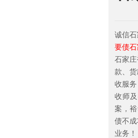
诚信石
要债石
石家庄
款、货
收服务
收师及
案，裕
债不成
业务！