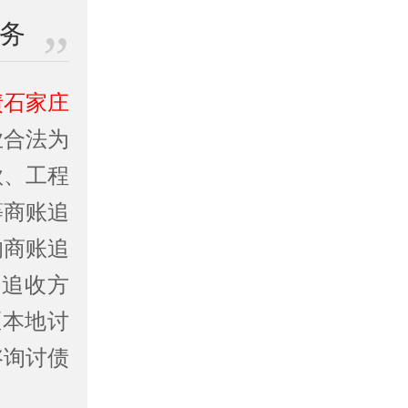
业务
债石家庄
业合法为
款、工程
等商账追
的商账追
定追收方
区本地讨
咨询讨债