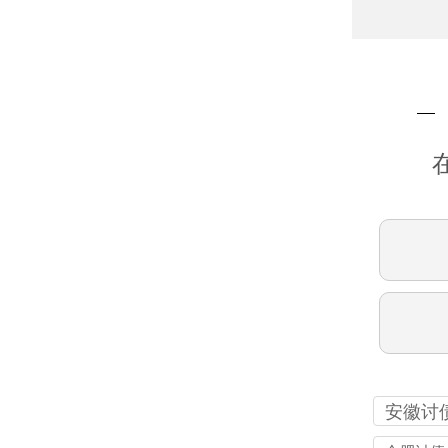
安徽讨
司