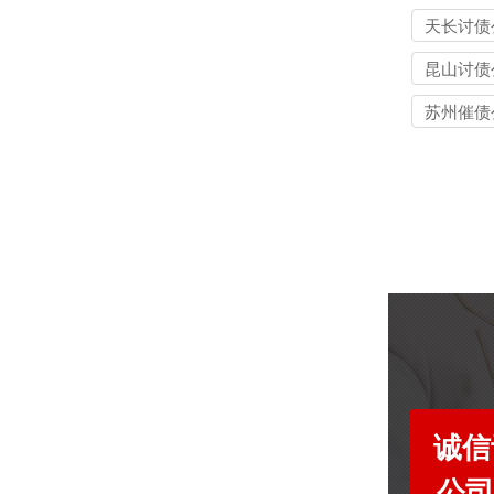
天长讨债
昆山讨债
苏州催债
诚信
公司