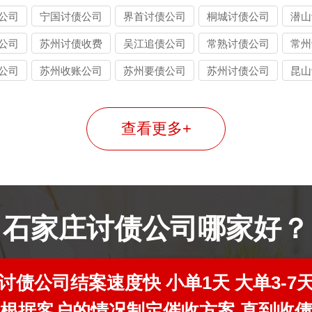
公司
宁国讨债公司
界首讨债公司
桐城讨债公司
潜山
公司
苏州讨债收费
吴江追债公司
常熟讨债公司
常州
公司
苏州收账公司
苏州要债公司
苏州讨债公司
昆山
查看更多+
石家庄讨债公司哪家好？
讨债公司结案速度快 小单1天 大单3-7
根据客户的情况制定催收方案 直到收