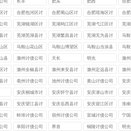
公司
长丰
肥东
肥西
合肥
债公
区讨
合肥包河区讨
合肥蜀山区讨
合肥瑶海区讨
合肥
债公司
债公司
债公司
债公
公司
芜湖镜湖区讨
芜湖鸠江区讨
芜湖弋江区讨
芜湖
债公司
债公司
债公司
债公
县讨
芜湖芜湖县讨
芜湖繁昌县讨
芜湖无为县讨
马鞍
债公司
债公司
债公司
司
山区
马鞍山花山区
马鞍山博望区
马鞍山当涂县
马鞍
讨债公司
讨债公司
讨债公司
债公
山县
滁州讨债公司
天长
明光
滁州
债公
区讨
滁州全椒县讨
滁州来安县讨
滁州定远县讨
滁州
债公司
债公司
债公司
债公
县讨
亳州讨债公司
池州讨债公司
黄山讨债公司
安庆
安庆桐城市讨
安庆怀宁县讨
安庆潜山市讨
安庆
债公司
债公司
债公司
债公
县讨
安庆望江县讨
安庆岳西县讨
安庆迎江区讨
淮南
债公司
债公司
债公司
公司
蚌埠讨债公司
宿州讨债公司
宣城讨债公司
宁国
公司
阜阳讨债公司
界首
铜陵讨债公司
明光