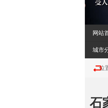
网站
城市
位
石