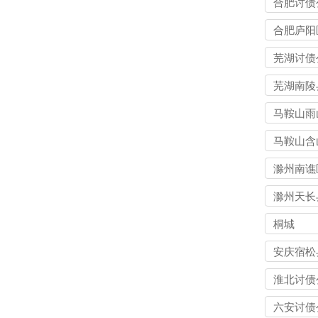
合肥讨债
合肥庐阳
债公司
芜湖讨债
芜湖南陵
债公司
马鞍山雨
讨债公司
马鞍山含
讨债公司
滁州南谯
债公司
滁州天长
债公司
桐城
安庆宿松
债公司
淮北讨债
六安讨债